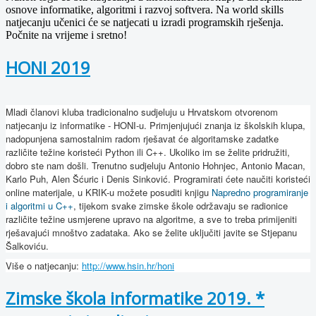
osnove informatike, algoritmi i razvoj softvera. Na world skills
natjecanju učenici će se natjecati u izradi programskih rješenja.
Počnite na vrijeme i sretno!
HONI 2019
Mladi članovi kluba tradicionalno sudjeluju u Hrvatskom otvorenom
natjecanju iz informatike - HONI-u. Primjenjujući znanja iz školskih klupa,
nadopunjena samostalnim radom rješavat će algoritamske zadatke
različite težine koristeći Python ili C++. Ukoliko im se želite pridružiti,
dobro ste nam došli. Trenutno sudjeluju Antonio Hohnjec, Antonio Macan,
Karlo Puh, Alen Šćuric i Denis Sinković. Programirati ćete naučiti koristeći
online materijale, u KRIK-u možete posuditi knjigu
Napredno programiranje
i algoritmi u C++
, tijekom svake zimske škole održavaju se radionice
različite težine usmjerene upravo na algoritme, a sve to treba primijeniti
rješavajući mnoštvo zadataka. Ako se želite uključiti javite se Stjepanu
Šalkoviću.
Više o natjecanju:
http://www.hsin.hr/honi
Zimske škola informatike 2019. *