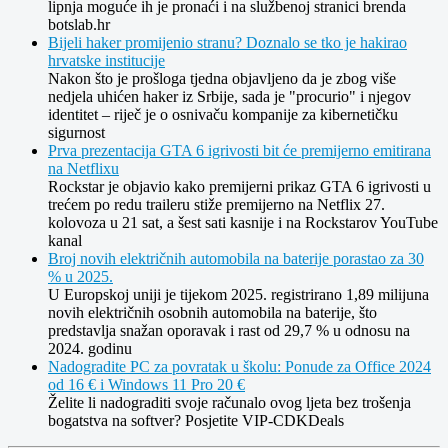
lipnja moguće ih je pronaći i na službenoj stranici brenda
botslab.hr
Bijeli haker promijenio stranu? Doznalo se tko je hakirao
hrvatske institucije
Nakon što je prošloga tjedna objavljeno da je zbog više
nedjela uhićen haker iz Srbije, sada je "procurio" i njegov
identitet – riječ je o osnivaču kompanije za kibernetičku
sigurnost
Prva prezentacija GTA 6 igrivosti bit će premijerno emitirana
na Netflixu
Rockstar je objavio kako premijerni prikaz GTA 6 igrivosti u
trećem po redu traileru stiže premijerno na Netflix 27.
kolovoza u 21 sat, a šest sati kasnije i na Rockstarov YouTube
kanal
Broj novih električnih automobila na baterije porastao za 30
% u 2025.
U Europskoj uniji je tijekom 2025. registrirano 1,89 milijuna
novih električnih osobnih automobila na baterije, što
predstavlja snažan oporavak i rast od 29,7 % u odnosu na
2024. godinu
Nadogradite PC za povratak u školu: Ponude za Office 2024
od 16 € i Windows 11 Pro 20 €
Želite li nadograditi svoje računalo ovog ljeta bez trošenja
bogatstva na softver? Posjetite VIP-CDKDeals