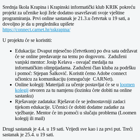
Srednja škola Krapina i Krapinski informatički klub KRIK pokreću
projekt za učenike koji žele dodatno usavršavati svoje vještine
programiranja. Prvi online sastanak je 21.3.u četvrtak u 19 sati, a
dovoljno je da u pregledniku upišete
https://connect.carnet.hr/sskrapina/
U projektu će se koristiti:
Edukacija: Dvaput mjesečno (četvrtkom) po dva sata održavat
će se online predavanje na temu po dogovoru. Zaduženi
vanjski mentor: Josip Kelava - osvajač medalja na
informatičkim olimpijadama. Zaduženi član kluba za podršku
i pomoć: Stjepan Šalković. Koristit ćemo Adobe connect
učionicu za komunikaciju (omogućuje CARNet).
Online kolegij: Materijali za učenje postavljat će se u
loomen
kolegij
otvoren za tu namjenu (lozinku ćete dobiti na online
sastanku)
Rješavanje zadataka: Rješavat će se jednostavniji zadaci
tijekom edukacije. Učenici će dobiti dodatne zadatke za
vježbanje. Mentor će im pomoći u slučaju problema (Loomen
kolegij ili mail)
Drugi sastanak je 4.4. u 19 sati. Vrijedi sve kao i za prvi put. Treći
sastanak je 25.4. u 19 sati.