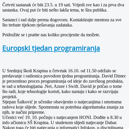
Četvrti sastanak će biti 23.5. u 19 sati. Vrijedi sve kao i za prva dva
sastanka. Ovaj put će biti nešto lakša tema, te šira publika.
Sastanci i rad dalje prema dogovoru. Kontaktirajte mentora za sve
što trebate tijekom rješavanja zadataka.
Pridružite se i pratite nas koliko procijenite da možete.
Europski tjedan programiranja
U Srednjoj školi Krapina u četvrtak 16.10. od 11.50 održalo se
predavanje i radionica povodom tjedna programiranja. David Dimec
je prezentirao proces programiranja od ideje do završnog produkta,
te rad u tehnologijama .Net, Azure i Swift. David je pričao o tome
što radi, koje tehnologije koristi, kako nastaju i kako se razvijaju
projekti.
Stjepan Šalković je učenike obavijestio o natjecanjima i smotrama
radova koje slijede. Spomenuta su potrebna algoritamska znanja za
njih, te načini pripreme.
Učenici već 19. 10. počinju s natjecanjem HONI. Dođite u 8.30 u
info učionicu SŠ Krapina. U studenom slijedi natjecanje Dabar.
Nakon toga će biti natjecanja u informatici Infokup, u disciplinama