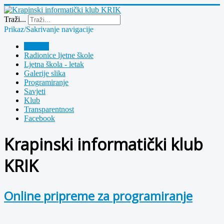
Year
Month
Year
Month
Traži...
Prikaz/Sakrivanje navigacije
Polazna
Radionice ljetne škole
Ljetna škola - letak
Galerije slika
Programiranje
Savjeti
Klub
Transparentnost
Facebook
Krapinski informatički klub
KRIK
Online pripreme za programiranje