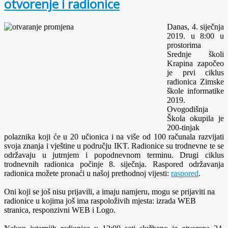
otvorenje i radionice
Danas, 4. siječnja
2019. u 8:00 u
prostorima
Srednje školi
Krapina započeo
je prvi ciklus
radionica Zimske
škole informatike
2019.
Ovogodišnja
Škola okupila je
200-tinjak
polaznika koji će u 20 učionica i na više od 100 računala razvijati
svoja znanja i vještine u području IKT. Radionice su trodnevne te se
održavaju u jutrnjem i popodnevnom terminu. Drugi ciklus
trodnevnih radionica počinje 8. siječnja. Raspored održavanja
radionica možete pronaći u našoj prethodnoj vijesti:
raspored
.
Oni koji se još nisu prijavili, a imaju namjeru, mogu se prijaviti na
radionice u kojima još ima raspoloživih mjesta: izrada WEB
stranica, responzivni WEB i Logo.