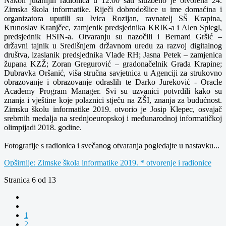
Nakon jutarnjih radionica u 12:00 sati službeno je otvorena 24.
Zimska škola informatike. Riječi dobrodošlice u ime domaćina i
organizatora uputili su Ivica Rozijan, ravnatelj SŠ Krapina,
Krunoslav Kranjčec, zamjenik predsjednika KRIK-a i Alen Spiegl,
predsjednik HSIN-a. Otvaranju su nazočili i Bernard Gršić –
državni tajnik u Središnjem državnom uredu za razvoj digitalnog
društva, izaslanik predsjednika Vlade RH; Jasna Petek – zamjenica
župana KZŽ; Zoran Gregurović – gradonačelnik Grada Krapine;
Dubravka Oršanić, viša stručna savjetnica u Agenciji za strukovno
obrazovanje i obrazovanje odraslih te Darko Jureković - Oracle
Academy Program Manager. Svi su uzvanici potvrdili kako su
znanja i vještine koje polaznici stječu na ZŠI, znanja za budućnost.
Zimsku školu informatike 2019. otvorio je Josip Klepec, osvajač
srebrnih medalja na srednjoeuropskoj i međunarodnoj informatičkoj
olimpijadi 2018. godine.
Fotografije s radionica i svečanog otvaranja pogledajte u nastavku...
Opširnije: Zimske škola informatike 2019. * otvorenje i radionice
Stranica 6 od 13
1
2