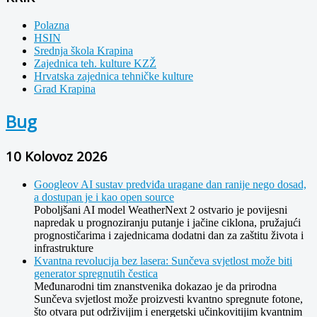
Polazna
HSIN
Srednja škola Krapina
Zajednica teh. kulture KZŽ
Hrvatska zajednica tehničke kulture
Grad Krapina
Bug
10 Kolovoz 2026
Googleov AI sustav predviđa uragane dan ranije nego dosad,
a dostupan je i kao open source
Poboljšani AI model WeatherNext 2 ostvario je povijesni
napredak u prognoziranju putanje i jačine ciklona, pružajući
prognostičarima i zajednicama dodatni dan za zaštitu života i
infrastrukture
Kvantna revolucija bez lasera: Sunčeva svjetlost može biti
generator spregnutih čestica
Međunarodni tim znanstvenika dokazao je da prirodna
Sunčeva svjetlost može proizvesti kvantno spregnute fotone,
što otvara put održivijim i energetski učinkovitijim kvantnim