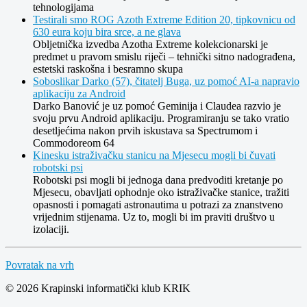
tehnologijama
Testirali smo ROG Azoth Extreme Edition 20, tipkovnicu od
630 eura koju bira srce, a ne glava
Obljetnička izvedba Azotha Extreme kolekcionarski je
predmet u pravom smislu riječi – tehnički sitno nadograđena,
estetski raskošna i besramno skupa
Soboslikar Darko (57), čitatelj Buga, uz pomoć AI-a napravio
aplikaciju za Android
Darko Banović je uz pomoć Geminija i Claudea razvio je
svoju prvu Android aplikaciju. Programiranju se tako vratio
desetljećima nakon prvih iskustava sa Spectrumom i
Commodoreom 64
Kinesku istraživačku stanicu na Mjesecu mogli bi čuvati
robotski psi
Robotski psi mogli bi jednoga dana predvoditi kretanje po
Mjesecu, obavljati ophodnje oko istraživačke stanice, tražiti
opasnosti i pomagati astronautima u potrazi za znanstveno
vrijednim stijenama. Uz to, mogli bi im praviti društvo u
izolaciji.
Povratak na vrh
© 2026 Krapinski informatički klub KRIK