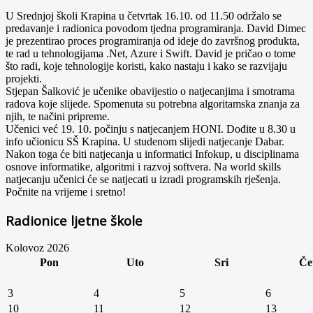
U Srednjoj školi Krapina u četvrtak 16.10. od 11.50 održalo se
predavanje i radionica povodom tjedna programiranja. David Dimec
je prezentirao proces programiranja od ideje do završnog produkta,
te rad u tehnologijama .Net, Azure i Swift. David je pričao o tome
što radi, koje tehnologije koristi, kako nastaju i kako se razvijaju
projekti.
Stjepan Šalković je učenike obavijestio o natjecanjima i smotrama
radova koje slijede. Spomenuta su potrebna algoritamska znanja za
njih, te načini pripreme.
Učenici već 19. 10. počinju s natjecanjem HONI. Dođite u 8.30 u
info učionicu SŠ Krapina. U studenom slijedi natjecanje Dabar.
Nakon toga će biti natjecanja u informatici Infokup, u disciplinama
osnove informatike, algoritmi i razvoj softvera. Na world skills
natjecanju učenici će se natjecati u izradi programskih rješenja.
Počnite na vrijeme i sretno!
Radionice ljetne škole
Kolovoz 2026
Pon
Uto
Sri
Če
3
4
5
6
10
11
12
13