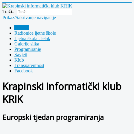
Year
Month
Year
Month
Traži...
Prikaz/Sakrivanje navigacije
Polazna
Radionice ljetne škole
Ljetna škola - letak
Galerije slika
Programiranje
Savjeti
Klub
Transparentnost
Facebook
Krapinski informatički klub
KRIK
Europski tjedan programiranja