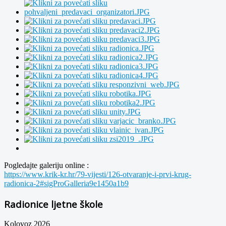
Pogledajte galeriju online :
https://www.krik-kr.hr/79-vijesti/126-otvaranje-i-prvi-krug-
radionica-2#sigProGalleria9e1450a1b9
Radionice ljetne škole
Kolovoz 2026