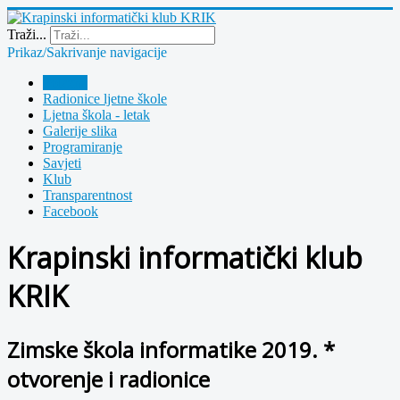
Year
Month
Year
Month
Traži...
Prikaz/Sakrivanje navigacije
Polazna
Radionice ljetne škole
Ljetna škola - letak
Galerije slika
Programiranje
Savjeti
Klub
Transparentnost
Facebook
Krapinski informatički klub
KRIK
Zimske škola informatike 2019. *
otvorenje i radionice