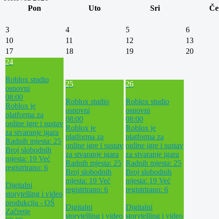
Pon
Uto
Sri
Če
3
4
5
6
10
11
12
13
17
18
19
20
24
Roblox studio
25
26
osnovni
08:00
Roblox studio
Roblox studio
Roblox je
osnovni
osnovni
platforma za
08:00
08:00
online igre i sustav
Roblox je
Roblox je
za stvaranje igara
platforma za
platforma za
Radnih mjesta: 25
online igre i sustav
online igre i sustav
Broj slobodnih
za stvaranje igara
za stvaranje igara
mjesta: 19
Već
Radnih mjesta: 25
Radnih mjesta: 25
registrirano: 6
Broj slobodnih
Broj slobodnih
mjesta: 19
Već
mjesta: 19
Već
Digitalni
registrirano: 6
registrirano: 6
storytelling i video
produkcija - OŠ
Digitalni
Digitalni
Začretje
storytelling i video
storytelling i video