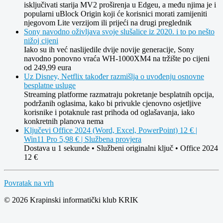
isključivati starija MV2 proširenja u Edgeu, a među njima je i
popularni uBlock Origin koji će korisnici morati zamijeniti
njegovom Lite verzijom ili prijeći na drugi preglednik
Sony navodno oživljava svoje slušalice iz 2020. i to po nešto
nižoj cijeni
Iako su ih već naslijedile dvije novije generacije, Sony
navodno ponovno vraća WH-1000XM4 na tržište po cijeni
od 249,99 eura
Uz Disney, Netflix također razmišlja o uvođenju osnovne
besplatne usluge
Streaming platforme razmatraju pokretanje besplatnih opcija,
podržanih oglasima, kako bi privukle cjenovno osjetljive
korisnike i potaknule rast prihoda od oglašavanja, iako
konkretnih planova nema
Ključevi Office 2024 (Word, Excel, PowerPoint) 12 € |
Win11 Pro 5,98 € | Službena provjera
Dostava u 1 sekunde • Službeni originalni ključ • Office 2024
12 €
Povratak na vrh
© 2026 Krapinski informatički klub KRIK