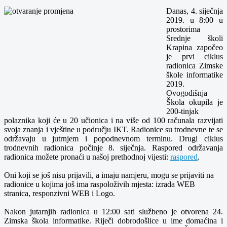
Danas, 4. siječnja
2019. u 8:00 u
prostorima
Srednje školi
Krapina započeo
je prvi ciklus
radionica Zimske
škole informatike
2019.
Ovogodišnja
Škola okupila je
200-tinjak
polaznika koji će u 20 učionica i na više od 100 računala razvijati
svoja znanja i vještine u području IKT. Radionice su trodnevne te se
održavaju u jutrnjem i popodnevnom terminu. Drugi ciklus
trodnevnih radionica počinje 8. siječnja. Raspored održavanja
radionica možete pronaći u našoj prethodnoj vijesti:
raspored
.
Oni koji se još nisu prijavili, a imaju namjeru, mogu se prijaviti na
radionice u kojima još ima raspoloživih mjesta: izrada WEB
stranica, responzivni WEB i Logo.
Nakon jutarnjih radionica u 12:00 sati službeno je otvorena 24.
Zimska škola informatike. Riječi dobrodošlice u ime domaćina i