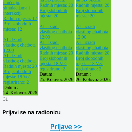
u učenju,
Radnih mjesta: 20
Radnih mjesta: 20
simulacijama i
Broj slobodnih
Broj slobodnih
interakciji
mjesta: 20
mjesta: 20
Radnih mjesta: 12
Broj slobodnih
AI - izradi
AI - izradi
mjesta: 12
vlastitog chatbota
vlastitog chatbota
12:00
12:00
AI - izradi
AI - izradi
AI - izradi
vlastitog chatbota
vlastitog chatbota
vlastitog chatbota
12:00
Radnih mjesta: 20
Radnih mjesta: 20
AI - izradi
Broj slobodnih
Broj slobodnih
vlastitog chatbota
mjesta: 18
Već
mjesta: 18
Već
Radnih mjesta: 20
registrirano: 2
registrirano: 2
Broj slobodnih
Datum :
Datum :
mjesta: 18
Već
25. Kolovoz 2026.
26. Kolovoz 2026.
registrirano: 2
Datum :
24. Kolovoz 2026.
31
Prijavi se na radionicu
Prijave >>