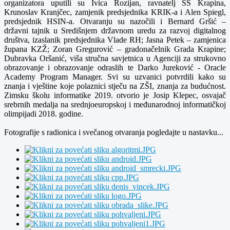
organizatora uputili su Ivica Rozijan, ravnatelj SŠ Krapina,
Krunoslav Kranjčec, zamjenik predsjednika KRIK-a i Alen Spiegl,
predsjednik HSIN-a. Otvaranju su nazočili i Bernard Gršić –
državni tajnik u Središnjem državnom uredu za razvoj digitalnog
društva, izaslanik predsjednika Vlade RH; Jasna Petek – zamjenica
župana KZŽ; Zoran Gregurović – gradonačelnik Grada Krapine;
Dubravka Oršanić, viša stručna savjetnica u Agenciji za strukovno
obrazovanje i obrazovanje odraslih te Darko Jureković - Oracle
Academy Program Manager. Svi su uzvanici potvrdili kako su
znanja i vještine koje polaznici stječu na ZŠI, znanja za budućnost.
Zimsku školu informatike 2019. otvorio je Josip Klepec, osvajač
srebrnih medalja na srednjoeuropskoj i međunarodnoj informatičkoj
olimpijadi 2018. godine.
Fotografije s radionica i svečanog otvaranja pogledajte u nastavku...