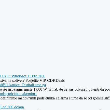
d 16 € i Windows 11 Pro 20 €
gatstva na softver? Posjetite VIP-CDKDeals
fičke kartice. Testirali smo ga
reviše napajanja snage 1.000 W, Gigabyte će vas pokušati uvjeriti da po
podsjetnicima i alarmima
definiranje raznovrsnih podsjetnika i alarma s time da se od gomile sličn
ji od 300 dolara