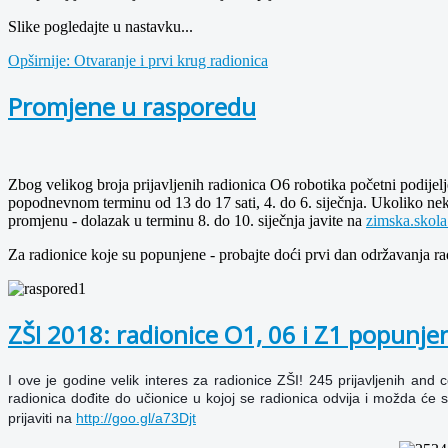
Slike pogledajte u nastavku...
Opširnije: Otvaranje i prvi krug radionica
Promjene u rasporedu
Zbog velikog broja prijavljenih radionica O6 robotika početni podijel
popodnevnom terminu od 13 do 17 sati, 4. do 6. siječnja. Ukoliko nek
promjenu - dolazak u terminu 8. do 10. siječnja javite na
zimska.skol
Za radionice koje su popunjene - probajte doći prvi dan održavanja rad
ZŠI 2018: radionice O1, 06 i Z1 popunje
I ove je godine velik interes za radionice ZŠI! 245 prijavljenih a
radionica dođite do učionice u kojoj se radionica odvija i možda će 
prijaviti na
http://goo.gl/a73Djt