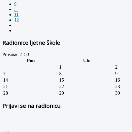
9
...
11
12
Radionice ljetne škole
Prosinac 2150
Pon
Uto
1
2
7
8
9
14
15
16
21
22
23
28
29
30
Prijavi se na radionicu