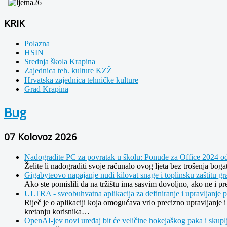
KRIK
Polazna
HSIN
Srednja škola Krapina
Zajednica teh. kulture KZŽ
Hrvatska zajednica tehničke kulture
Grad Krapina
Bug
07 Kolovoz 2026
Nadogradite PC za povratak u školu: Ponude za Office 2024 o
Želite li nadograditi svoje računalo ovog ljeta bez trošenja bo
Gigabyteovo napajanje nudi kilovat snage i toplinsku zaštitu gra
Ako ste pomislili da na tržištu ima sasvim dovoljno, ako ne i p
ULTRA - sveobuhvatna aplikacija za definiranje i upravljanje 
Riječ je o aplikaciji koja omogućava vrlo precizno upravljanje i 
kretanju korisnika…
OpenAI-jev novi uređaj bit će veličine hokejaškog paka i skupl