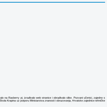
alo na Rasberry pi, izrađivalo web stranice i obrađivalo slike. Pozvani učenici, zajedno s
a škola Krapina uz potporu Ministarstva znanosti i obrazovanja, Hrvatske zajednice tehničke