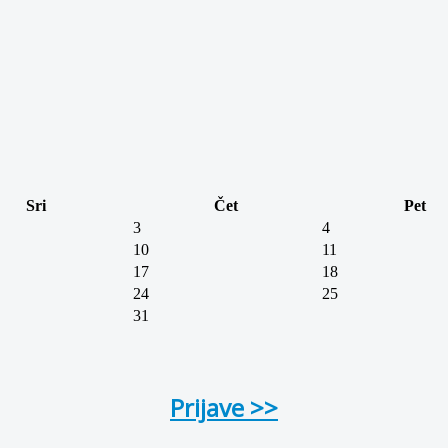
Sri
Čet
Pet
3
4
10
11
17
18
24
25
31
Prijave >>