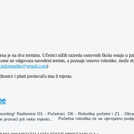
jena je na dva termina. Učenici nižih razreda osnovnih škola ostaju u ju
ome ne odgovara navedeni termin, a poznaje osnove robotike, može doći
a.informatike@gmail.com
)
ionice i pitati predavača ima li mjesta.
ne
nd counting! Radionice O1 - Početnici, O6 - Robotika početni i Z1 - O
Početna robotika će se vjerojatno podije
se pronaći još neko mjesto...