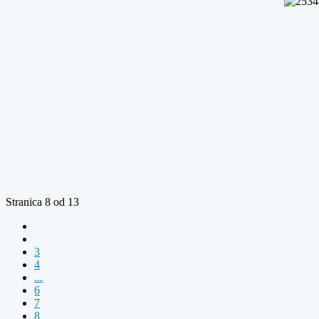
Stranica 8 od 13
3
4
...
6
7
8