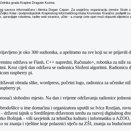
ačelnika grada Krapine Dragutin Kozina.
skog saveza informatičara i Alenka Dogan Capan. Za uspješnu organizaciju zimske škole zaslu
ljko Kolar i podpredsjednik Krapinskog informatičkog kluba Krunoslav Kranjčec podijelili su p
 upravljajte robotima, radite web stranice, učite - a znanje ćete opet moći dopuniti slijedeće
rijavljeno je oko 300 sudionika, a apeliramo na sve koji su se prijavili
 terminu održava se Flash, C++ napredni, Računalo+, robotika za niže
tmi. Kroz cijeli dan održava se radionica Složeni algoritmi. Radionicu
icom raspberry pi.
 održavati obrada slike, wordpress, početni logo, radionica za učenike
aspberry pi.
 pronaći slobodno mjesto. Na dan i vrijeme održavanja radionice jednost
obrodošlice u ime domaćina i organizatora uputili su Ivica Rozijan, ra
 – državni tajnik u Središnjem državnom uredu za razvoj digitalnog dr
Bošnjak - viši savjetnik za tehničku kulturu i informatiku u AZOO, 
u znanja i vještine koje polaznici stječu na ZŠI, znanja za budućnost