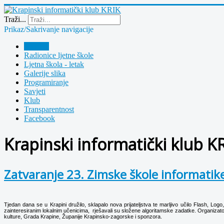
Year
Month
Year
Month
Traži...
Prikaz/Sakrivanje navigacije
Polazna
Radionice ljetne škole
Ljetna škola - letak
Galerije slika
Programiranje
Savjeti
Klub
Transparentnost
Facebook
Krapinski informatički klub K
Zatvaranje 23. Zimske škole informatik
Tjedan dana se u Krapini družilo, sklapalo nova prijateljstva te marljivo učilo Flash, Lo
zainteresiranim lokalnim učenicima, rješavali su složene algoritamske zadatke. Organizator
kulture, Grada Krapine, Županije Krapinsko-zagorske i sponzora.