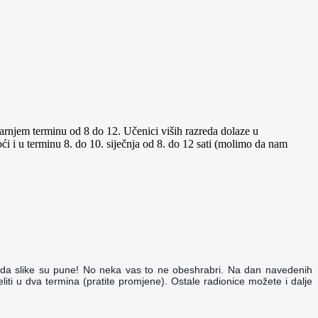
tarnjem terminu od 8 do 12. Učenici viših razreda dolaze u
 i u terminu 8. do 10. siječnja od 8. do 12 sati (molimo da nam
brada slike su pune! No neka vas to ne obeshrabri. Na dan navedenih
liti u dva termina (pratite promjene). Ostale radionice možete i dalje