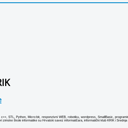
RIK
e
go, c++, STL, Python, Micro:bit, responzivni WEB, robotiku, wordpress, SmallBasic, programir
i zimske škole informatike su Hrvatski savez informatičara, informatički klub KRIK i Srednj