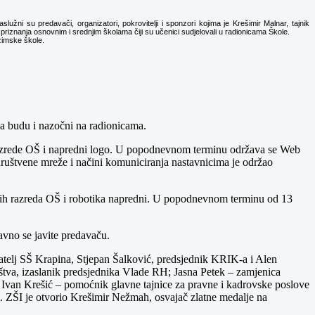
žni su predavači, organizatori, pokrovitelji i sponzori kojima je Krešimir Malnar, tajnik
riznanja osnovnim i srednjim školama čiji su učenici sudjelovali u radionicama Škole.
 zimske škole.
 da budu i nazočni na radionicama.
 razrede OŠ i napredni logo. U popodnevnom terminu održava se Web
 društvene mreže i načini komuniciranja nastavnicima je održao
 nižih razreda OŠ i robotika napredni. U popodnevnom terminu od 13
avno se javite predavaču.
vnatelj SŠ Krapina, Stjepan Šalković, predsjednik KRIK-a i Alen
uštva, izaslanik predsjednika Vlade RH; Jasna Petek – zamjenica
Ivan Krešić – pomoćnik glavne tajnice za pravne i kadrovske poslove
. ZŠI je otvorio Krešimir Nežmah, osvajač zlatne medalje na