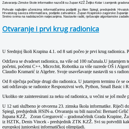
Zatvaranju Zimske škole informatike nazočili su župan KZŽ Željko Kolar i zamjenik gradon
Pohvale najboljim učenicima informatičarima podijelili su Alen Spiegl, predsjednik Hrvat
Hrvatskog saveza informatičara, podijelio zahvalnice. Župan Krapinsko-zagorske županije Že
Sretno svima na nadolazećim natjecanjima. Nastavite raditi, rješavajte algoritamske zadatke,
Otvaranje i prvi krug radionica
U Srednjoj školi Krapina 4.1. od 8 sati počeo je prvi krug radionica. P
Održava se dvadeset radionica, na više od 100 računala.U jutarnjem
početni, početni C++, Micro:bit, Robotika za više razrede OŠ i Algori
Claudio Kramarić iz Algebre. Svoje usavršavanje nastavili su s radion
Od 8 siječnja počinje drugi dio radionica. U jutarnjem terminu će se
sati održavaju se radionice Responzivni web, Python, Small Basic i R
Ukoliko ste zainteresirani za neku od radionica, u većini se još može
U 12 sati službeno je otvorena 23. zimska škola informatike. Riječi d
Spiegl, predsjednik HSIN-a. Otvaranju su bili nazočni: Bernard Gršić
župana KZŽ, Zoran Gregurović – gradonačelnik Grada Krapine, Žarko 
iz HZTK, Denis Vincek - predsjednik ZTK KZŽ. Svi su potvrdili kako s
europskoj juniorskoj informatičkoj olimpijadi.