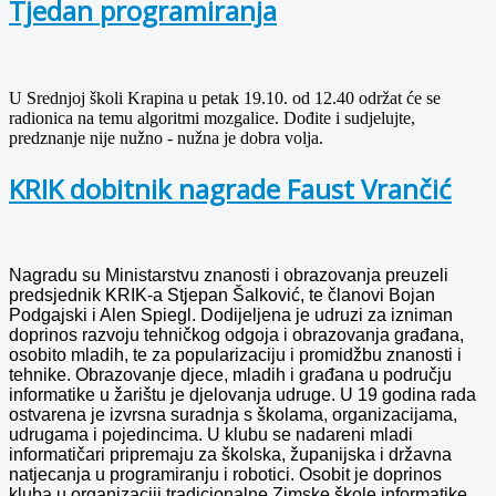
Tjedan programiranja
U Srednjoj školi Krapina u petak 19.10. od 12.40 održat će se
radionica na temu algoritmi mozgalice. Dođite i sudjelujte,
predznanje nije nužno - nužna je dobra volja.
KRIK dobitnik nagrade Faust Vrančić
Nagradu su Ministarstvu znanosti i obrazovanja preuzeli
predsjednik KRIK-a Stjepan Šalković, te članovi Bojan
Podgajski i Alen Spiegl. Dodijeljena je udruzi
za izniman
doprinos razvoju tehničkog odgoja i obrazovanja građana,
osobito mladih, te za popularizaciju i promidžbu znanosti i
tehnike. Obrazovanje djece, mladih i građana u području
informatike u žarištu je djelovanja udruge. U 19 godina rada
ostvarena je izvrsna suradnja s školama, organizacijama,
udrugama i pojedincima. U klubu se nadareni mladi
informatičari pripremaju za školska, županijska i državna
natjecanja u programiranju i robotici. Osobit je doprinos
kluba u organizaciji tradicionalne Zimske škole informatike,