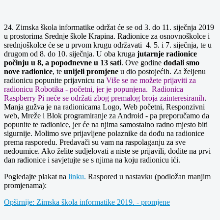
24. Zimska škola informatike održat će se od 3. do 11. siječnja 2019
u prostorima Srednje škole Krapina. Radionice za osnovnoškolce i
srednjoškolce će se u prvom krugu održavati 4. 5. i 7. siječnja, te u
drugom od 8. do 10. siječnja. U oba kruga
jutarnje radionice
počinju u 8, a popodnevne u 13 sati
. Ove godine
dodali smo
nove radionice
, te
unijeli promjene
u dio postojećih. Za željenu
radionicu popunite prijavnicu na
Više se ne možete prijaviti za
radionicu Robotika - početni, jer je popunjena. Radionica
Raspberry Pi neće se održati zbog premalog broja zainteresiranih
.
Manja gužva je na radionicama Logo, Web početni, Responzivni
web, Mreže i Blok programiranje za Android - pa preporučamo da
popunite te radionice, jer će na njima samostalno radno mjesto biti
sigurnije. Molimo sve prijavljene polaznike da dođu na radionice
prema rasporedu. Predavači su vam na raspolaganju za sve
nedoumice. Ako želite sudjelovati a niste se prijavili, dođite na prvi
dan radionice i savjetujte se s njima na koju radionicu ići.
Pogledajte plakat na
linku.
Raspored u nastavku (podložan manjim
promjenama):
Opširnije: Zimska škola informatike 2019. - promjene