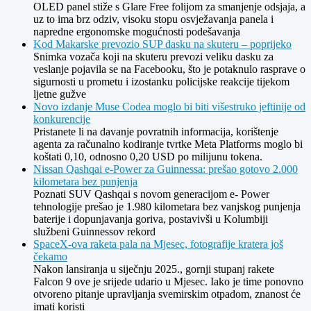
OLED panel stiže s Glare Free folijom za smanjenje odsjaja, a
uz to ima brz odziv, visoku stopu osvježavanja panela i
napredne ergonomske mogućnosti podešavanja
Kod Makarske prevozio SUP dasku na skuteru – poprijeko
Snimka vozača koji na skuteru prevozi veliku dasku za
veslanje pojavila se na Facebooku, što je potaknulo rasprave o
sigurnosti u prometu i izostanku policijske reakcije tijekom
ljetne gužve
Novo izdanje Muse Codea moglo bi biti višestruko jeftinije od
konkurencije
Pristanete li na davanje povratnih informacija, korištenje
agenta za računalno kodiranje tvrtke Meta Platforms moglo bi
koštati 0,10, odnosno 0,20 USD po milijunu tokena.
Nissan Qashqai e-Power za Guinnessa: prešao gotovo 2.000
kilometara bez punjenja
Poznati SUV Qashqai s novom generacijom e- Power
tehnologije prešao je 1.980 kilometara bez vanjskog punjenja
baterije i dopunjavanja goriva, postavivši u Kolumbiji
službeni Guinnessov rekord
SpaceX-ova raketa pala na Mjesec, fotografije kratera još
čekamo
Nakon lansiranja u siječnju 2025., gornji stupanj rakete
Falcon 9 ove je srijede udario u Mjesec. Iako je time ponovno
otvoreno pitanje upravljanja svemirskim otpadom, znanost će
imati koristi