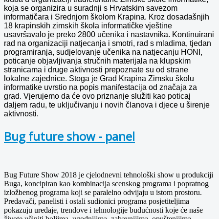
koja se organizira u suradnji s Hrvatskim savezom
informatičara i Srednjom školom Krapina. Kroz dosadašnjih
18 krapinskih zimskih škola informatičke vještine
usavršavalo je preko 2800 učenika i nastavnika. Kontinuirani
rad na organizaciji natjecanja i smotri, rad s mladima, tjedan
programiranja, sudjelovanje učenika na natjecanju HONI,
poticanje objavljivanja stručnih materijala na klupskim
stranicama i druge aktivnosti prepoznate su od strane
lokalne zajednice. Stoga je Grad Krapina Zimsku školu
informatike uvrstio na popis manifestacija od značaja za
grad. Vjerujemo da će ovo priznanje služiti kao poticaj
daljem radu, te uključivanju i novih članova i djece u širenje
aktivnosti.
Bug future show - panel
Bug Future Show 2018 je cjelodnevni tehnološki show u produkciji
Buga, koncipiran kao kombinacija scenskog programa i popratnog
izložbenog programa koji se paralelno odvijaju u istom prostoru.
Predavači, panelisti i ostali sudionici programa posjetiteljima
pokazuju uređaje, trendove i tehnologije budućnosti koje će naše
živote učiniti boljima, ugodnijima, zabavnijima, opuštenijima,