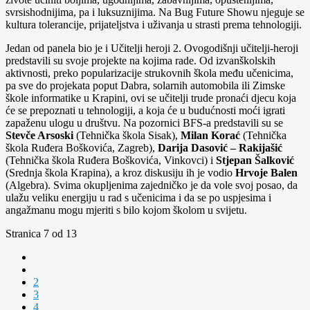
svrsishodnijima, pa i luksuznijima. Na Bug Future Showu njeguje se
kultura tolerancije, prijateljstva i uživanja u strasti prema tehnologiji.
Jedan od panela bio je i Učitelji heroji 2. Ovogodišnji učitelji-heroji
predstavili su svoje projekte na kojima rade. Od izvanškolskih
aktivnosti, preko popularizacije strukovnih škola među učenicima,
pa sve do projekata poput Dabra, solarnih automobila ili Zimske
škole informatike u Krapini, ovi se učitelji trude pronaći djecu koja
će se prepoznati u tehnologiji, a koja će u budućnosti moći igrati
zapaženu ulogu u društvu. Na pozornici BFS-a predstavili su se
Stevče Arsoski
(Tehnička škola Sisak),
Milan Korać
(Tehnička
škola Ruđera Boškovića, Zagreb),
Darija Dasović – Rakijašić
(Tehnička škola Ruđera Boškovića, Vinkovci) i
Stjepan Šalković
(Srednja škola Krapina), a kroz diskusiju ih je vodio
Hrvoje Balen
(Algebra). Svima okupljenima zajedničko je da vole svoj posao, da
ulažu veliku energiju u rad s učenicima i da se po uspjesima i
angažmanu mogu mjeriti s bilo kojom školom u svijetu.
Stranica 7 od 13
2
3
4