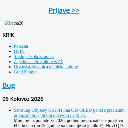
Prijave >>
KRIK
Polazna
HSIN
Srednja škola Krapina
Zajednica teh. kulture KZŽ
Hrvatska zajednica tehničke kulture
Grad Krapina
Bug
06 Kolovoz 2026
Samsung Odyssey G61SH ima QD-OLED panel s preciznim
prikazom boja, brzim odzivom i 240 Hz
Monitore iz ponude za 2026. godinu prepoznat ćete po slovu
H u imenu (prošle godine na tom mjestu je bilo F). Novi QD-