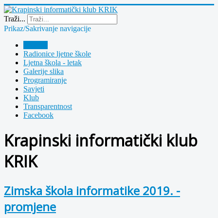
Year
Month
Year
Month
Traži...
Prikaz/Sakrivanje navigacije
Polazna
Radionice ljetne škole
Ljetna škola - letak
Galerije slika
Programiranje
Savjeti
Klub
Transparentnost
Facebook
Krapinski informatički klub
KRIK
Zimska škola informatike 2019. -
promjene