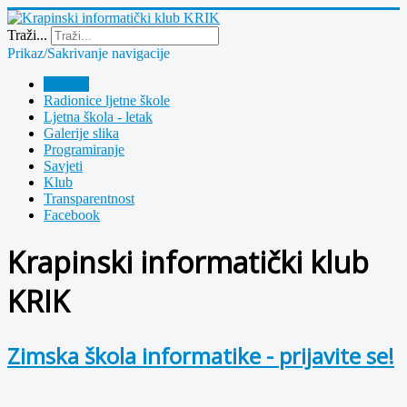
Year
Month
Year
Month
Traži...
Prikaz/Sakrivanje navigacije
Polazna
Radionice ljetne škole
Ljetna škola - letak
Galerije slika
Programiranje
Savjeti
Klub
Transparentnost
Facebook
Krapinski informatički klub
KRIK
Zimska škola informatike - prijavite se!