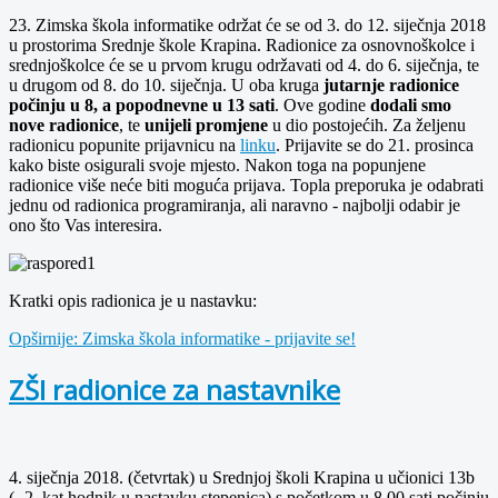
23. Zimska škola informatike održat će se od 3. do 12. siječnja 2018
u prostorima Srednje škole Krapina. Radionice za osnovnoškolce i
srednjoškolce će se u prvom krugu održavati od 4. do 6. siječnja, te
u drugom od 8. do 10. siječnja. U oba kruga
jutarnje radionice
počinju u 8, a popodnevne u 13 sati
. Ove godine
dodali smo
nove radionice
, te
unijeli promjene
u dio postojećih. Za željenu
radionicu popunite prijavnicu na
linku
. Prijavite se do 21. prosinca
kako biste osigurali svoje mjesto. Nakon toga na popunjene
radionice više neće biti moguća prijava. Topla preporuka je odabrati
jednu od radionica programiranja, ali naravno - najbolji odabir je
ono što Vas interesira.
Kratki opis radionica je u nastavku:
Opširnije: Zimska škola informatike - prijavite se!
ZŠI radionice za nastavnike
4. siječnja 2018. (četvrtak) u Srednjoj školi Krapina u učionici 13b
(- 2. kat hodnik u nastavku stepenica) s početkom u 8.00 sati počinju