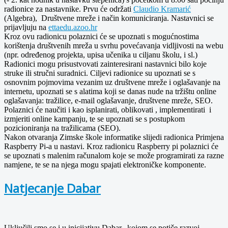
radionice za nastavnike. Prvu će održati
Claudio Kramarić
(Algebra), Društvene mreže i način komuniciranja. Nastavnici se
prijavljuju na
ettaedu.azoo.hr
Kroz ovu radionicu polaznici će se upoznati s mogućnostima
korištenja društvenih mreža u svrhu povećavanja vidljivosti na webu
(npr. određenog projekta, upisa učenika u ciljanu školu, i sl.)
Radionici mogu prisustvovati zainteresirani nastavnici bilo koje
struke ili stručni suradnici. Ciljevi radionice su upoznati se s
osnovnim pojmovima vezanim uz društvene mreže i oglašavanje na
internetu, upoznati se s alatima koji se danas nude na tržištu online
oglašavanja: tražilice, e-mail oglašavanje, društvene mreže, SEO.
Polaznici će naučiti i kao isplanirati, oblikovati , implementirati i
izmjeriti online kampanju, te se upoznati se s postupkom
pozicioniranja na tražilicama (SEO).
Nakon otvaranja Zimske škole informatike slijedi radionica Primjena
Raspberry Pi-a u nastavi. Kroz radionicu Raspberry pi polaznici će
se upoznati s malenim računalom koje se može programirati za razne
namjene, te se na njega mogu spajati elektroničke komponente.
Natjecanje Dabar
Uključili smo se i u inicijativu Dabar, kojom se potiče razvoj