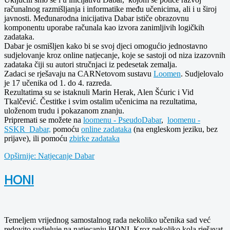
računalnog razmišljanja i informatike među učenicima, ali i u široj
javnosti. Međunarodna inicijativa Dabar ističe obrazovnu
komponentu uporabe računala kao izvora zanimljivih logičkih
zadataka.
Dabar je osmišljen kako bi se svoj djeci omogućio jednostavno
sudjelovanje kroz online natjecanje, koje se sastoji od niza izazovnih
zadataka čiji su autori stručnjaci iz pedesetak zemalja.
Zadaci se rješavaju na CARNetovom sustavu
Loomen
. Sudjelovalo
je 17 učenika od 1. do 4. razreda.
Rezultatima su se istaknuli Marin Herak, Alen Šćuric i Vid
Tkalčević. Čestitke i svim ostalim učenicima na rezultatima,
uloženom trudu i pokazanom znanju.
Pripremati se možete na
loomenu - PseudoDabar
,
loomenu -
SSKR_Dabar,
pomoću
online zadataka
(na engleskom jeziku, bez
prijave), ili pomoću
zbirke zadataka
Opširnije: Natjecanje Dabar
HONI
Temeljem vrijednog samostalnog rada nekoliko učenika sad već
redovito sudjeluje na natjecanju HONI. Kroz nekoliko kola rješavat