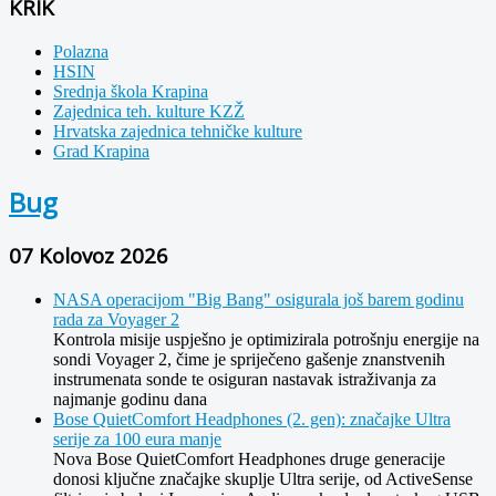
KRIK
Polazna
HSIN
Srednja škola Krapina
Zajednica teh. kulture KZŽ
Hrvatska zajednica tehničke kulture
Grad Krapina
Bug
07 Kolovoz 2026
NASA operacijom "Big Bang" osigurala još barem godinu
rada za Voyager 2
Kontrola misije uspješno je optimizirala potrošnju energije na
sondi Voyager 2, čime je spriječeno gašenje znanstvenih
instrumenata sonde te osiguran nastavak istraživanja za
najmanje godinu dana
Bose QuietComfort Headphones (2. gen): značajke Ultra
serije za 100 eura manje
Nova Bose QuietComfort Headphones druge generacije
donosi ključne značajke skuplje Ultra serije, od ActiveSense