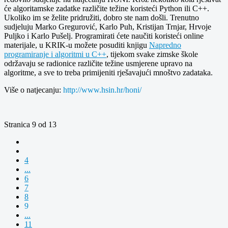
će algoritamske zadatke različite težine koristeći Python ili C++.
Ukoliko im se želite pridružiti, dobro ste nam došli. Trenutno
sudjeluju Marko Gregurović, Karlo Puh, Kristijan Trnjar, Hrvoje
Puljko i Karlo Pušelj. Programirati ćete naučiti koristeći online
materijale, u KRIK-u možete posuditi knjigu
Napredno
programiranje i algoritmi u C++
, tijekom svake zimske škole
održavaju se radionice različite težine usmjerene upravo na
algoritme, a sve to treba primijeniti rješavajući mnoštvo zadataka.
Više o natjecanju:
http://www.hsin.hr/honi/
Stranica 9 od 13
4
...
6
7
8
9
...
11