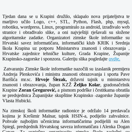
Tjedan dana se u Krapini družilo, sklapalo nova prijateljstva te
marljivo učilo Logo, c++, STL, Python, Flash, php, mysql,
robotiku, wordpress, Linux, programiralo za android, izrađivalo web
stranice i obrađivalo slike, a oni najvještiji rješavali su složene
algoritamske zadatke. Organizatori zimske škole informatike su
Hrvatski savez informatičara, informatički klub KRIK i Srednja
škola Krapina uz potporu Ministarstva znanosti i obrazovanja ,
Hrvatske zajednice tehničke kulture, Grada Krapine, Županije
Krapinsko-zagorske i sponzora. Galeriju slika pogledajte
ovdje.
Zatvaranju Zimske škole informatike nazočili su izaslanik premijera
Andreja Plenkovića i ministra znanosti obrazovanja i sporta Pave
Barišića mr.sc.
Hrvoje Šlezak,
državni tajnik u ministarstvu
znanosti i obrazovanja, župan KZŽ
Željko Kolar
, gradonačelnik
Krapine
Zoran Gregurović,
a pismom podrške i čestitkama obratila
se predsjednica Županijske skupštine Krapinsko -zagorske županije
Vlasta Hubicki.
Na zimskoj školi informatike radionice je održalo 14 predavača
kojima je Krešimir Malnar, tajnik HSIN-a, podijelio zahvalnice.
Pohvale najboljim učenicima informatičarima podijelili su Alen
Spiegl, predsjednik Hrvatskog saveza informatičara i Alenka Dogan
Capan
.
Za uspješnu organizaciju zimske škole zaslužni su