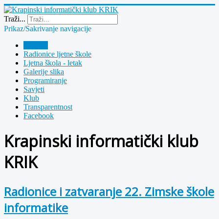
Year
Month
Year
Month
Traži...
Prikaz/Sakrivanje navigacije
Polazna
Radionice ljetne škole
Ljetna škola - letak
Galerije slika
Programiranje
Savjeti
Klub
Transparentnost
Facebook
Krapinski informatički klub
KRIK
Radionice i zatvaranje 22. Zimske škole
informatike