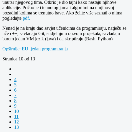
unutar njegovog tima. Otkrio je dio tajni kako nastaju njihove
aplikacije. Pričao je i tehnologijama i algoritmima u njihovoj
pozadini kojima se trenutno bave. Ako želite više saznati o njima
pogledajte
pdf.
Nenad je na kraju dao savjet učenicima da programiraju, natječu se,
uče c++, savladaju Git, sudjeluju u razvoju projekata, savladaju
barem jedan VM jezik (java) i da skriptiraju (Bash, Python)
Opširnije: EU tjedan programiranja
Stranica 10 od 13
4
5
6
7
8
9
10
11
12
13