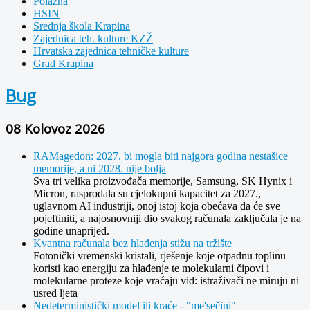
Polazna
HSIN
Srednja škola Krapina
Zajednica teh. kulture KZŽ
Hrvatska zajednica tehničke kulture
Grad Krapina
Bug
08 Kolovoz 2026
RAMagedon: 2027. bi mogla biti najgora godina nestašice
memorije, a ni 2028. nije bolja
Sva tri velika proizvođača memorije, Samsung, SK Hynix i
Micron, rasprodala su cjelokupni kapacitet za 2027.,
uglavnom AI industriji, onoj istoj koja obećava da će sve
pojeftiniti, a najosnovniji dio svakog računala zaključala je na
godine unaprijed.
Kvantna računala bez hlađenja stižu na tržište
Fotonički vremenski kristali, rješenje koje otpadnu toplinu
koristi kao energiju za hlađenje te molekularni čipovi i
molekularne proteze koje vraćaju vid: istraživači ne miruju ni
usred ljeta
Nedeterministički model ili kraće - "me'sečini"