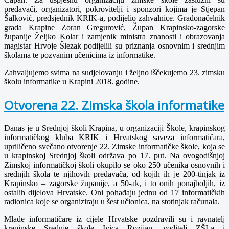
predavači, organizatori, pokrovitelji i sponzori kojima je Stjepan
Šalković, predsjednik KRIK-a, podijelio zahvalnice. Gradonačelnik
grada Krapine Zoran Gregurović, Župan Krapinsko-zagorske
županije Željko Kolar i zamjenik ministra znanosti i obrazovanja
magistar Hrvoje Šlezak podijelili su priznanja osnovnim i srednjim
školama te pozvanim učenicima iz informatike.
Zahvaljujemo svima na sudjelovanju i željno iščekujemo 23. zimsku
školu informatike u Krapini 2018. godine.
Otvorena 22. Zimska škola informatike
Danas je u Srednjoj školi Krapina, u organizaciji Škole, krapinskog
informatičkog kluba KRIK i Hrvatskog saveza informatičara,
upriličeno svečano otvorenje 22. Zimske informatičke škole, koja se
u krapinskoj Srednjoj školi održava po 17. put. Na ovogodišnjoj
Zimskoj informatičkoj školi okupilo se oko 250 učenika osnovnih i
srednjih škola te njihovih predavača, od kojih ih je 200-tinjak iz
Krapinsko – zagorske županije, a 50-ak, i to onih ponajboljih, iz
ostalih dijelova Hrvatske. Oni pohađaju jednu od 17 informatičkih
radionica koje se organiziraju u šest učionica, na stotinjak računala.
Mlade informatičare iz cijele Hrvatske pozdravili su i ravnatelj
krapinske Srednje škole Ivica Rozijan, voditelj ZŠI-a i