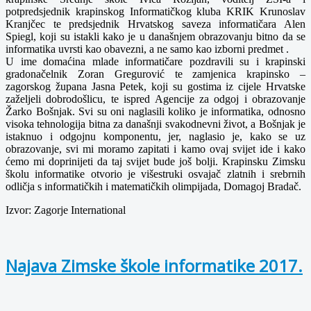
potpredsjednik krapinskog Informatičkog kluba KRIK Krunoslav
Kranjčec te predsjednik Hrvatskog saveza informatičara Alen
Spiegl, koji su istakli kako je u današnjem obrazovanju bitno da se
informatika uvrsti kao obavezni, a ne samo kao izborni predmet .
U ime domaćina mlade informatičare pozdravili su i krapinski
gradonačelnik Zoran Gregurović te zamjenica krapinsko –
zagorskog župana Jasna Petek, koji su gostima iz cijele Hrvatske
zaželjeli dobrodošlicu, te ispred Agencije za odgoj i obrazovanje
Žarko Bošnjak. Svi su oni naglasili koliko je informatika, odnosno
visoka tehnologija bitna za današnji svakodnevni život, a Bošnjak je
istaknuo i odgojnu komponentu, jer, naglasio je, kako se uz
obrazovanje, svi mi moramo zapitati i kamo ovaj svijet ide i kako
ćemo mi doprinijeti da taj svijet bude još bolji. Krapinsku Zimsku
školu informatike otvorio je višestruki osvajač zlatnih i srebrnih
odličja s informatičkih i matematičkih olimpijada, Domagoj Bradač.
Izvor: Zagorje International
Najava Zimske škole informatike 2017.