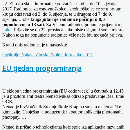
22. Zimska škola informatike održat će se od 2. do 10. siječnja
2017. Radionice za osnovnoškolce i srednjoškolce će se u prvom
krugu održavati od 3. do 5. siječnja, te u drugom od 7. do 9.
siječnja. U oba kruga
jutarnje radionice počinju u 8, a
popodnevne u 13 sati
. Za željenu radionicu popunite prijavnicu na
linku
. Prijavite se do 22. prosinca kako biste osigurali svoje mjesto.
Nakon toga na popunjene radionice više neće biti moguća prijava.
Kratki opis radionica je u nastavku:
Opširnije: Najava Zimske škole informatike 2017.
EU tjedan programiranja
U sklopu tjedna programiranja (EU code week) u četvrtak u 12.45
je u prostoru amfiteatra Nenad Mikša održao predavanje Real-time
OCR.
Nenad je bivši učenik Srednje škole Krapina smjera matematičke
gimnazije. Uspješan je poduzetnik i koautor aplikacija photomath,
photopay, …
Nenad je pričao o tehnologijama koje stoje iza aplikacija razvijanih