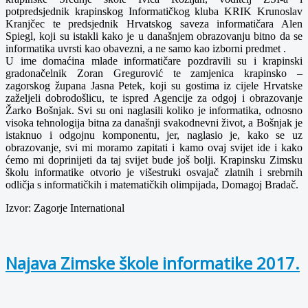
potpredsjednik krapinskog Informatičkog kluba KRIK Krunoslav
Kranjčec te predsjednik Hrvatskog saveza informatičara Alen
Spiegl, koji su istakli kako je u današnjem obrazovanju bitno da se
informatika uvrsti kao obavezni, a ne samo kao izborni predmet .
U ime domaćina mlade informatičare pozdravili su i krapinski
gradonačelnik Zoran Gregurović te zamjenica krapinsko –
zagorskog župana Jasna Petek, koji su gostima iz cijele Hrvatske
zaželjeli dobrodošlicu, te ispred Agencije za odgoj i obrazovanje
Žarko Bošnjak. Svi su oni naglasili koliko je informatika, odnosno
visoka tehnologija bitna za današnji svakodnevni život, a Bošnjak je
istaknuo i odgojnu komponentu, jer, naglasio je, kako se uz
obrazovanje, svi mi moramo zapitati i kamo ovaj svijet ide i kako
ćemo mi doprinijeti da taj svijet bude još bolji. Krapinsku Zimsku
školu informatike otvorio je višestruki osvajač zlatnih i srebrnih
odličja s informatičkih i matematičkih olimpijada, Domagoj Bradač.
Izvor: Zagorje International
Najava Zimske škole informatike 2017.