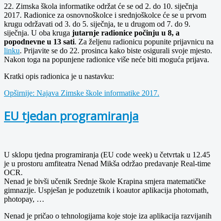
22. Zimska škola informatike održat će se od 2. do 10. siječnja
2017. Radionice za osnovnoškolce i srednjoškolce će se u prvom
krugu održavati od 3. do 5. siječnja, te u drugom od 7. do 9.
siječnja. U oba kruga
jutarnje radionice počinju u 8, a
popodnevne u 13 sati
. Za željenu radionicu popunite prijavnicu na
linku
. Prijavite se do 22. prosinca kako biste osigurali svoje mjesto.
Nakon toga na popunjene radionice više neće biti moguća prijava.
Kratki opis radionica je u nastavku:
Opširnije: Najava Zimske škole informatike 2017.
EU tjedan programiranja
U sklopu tjedna programiranja (EU code week) u četvrtak u 12.45
je u prostoru amfiteatra Nenad Mikša održao predavanje Real-time
OCR.
Nenad je bivši učenik Srednje škole Krapina smjera matematičke
gimnazije. Uspješan je poduzetnik i koautor aplikacija photomath,
photopay, …
Nenad je pričao o tehnologijama koje stoje iza aplikacija razvijanih