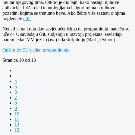
unutar njegovog tima. Otkrio je dio tajni kako nastaju njihove
aplikacije. Pričao je i tehnologijama i algoritmima u njihovoj
pozadini kojima se trenutno bave. Ako želite više saznati o njima
pogledajte
pdf.
Nenad je na kraju dao savjet učenicima da programiraju, natječu se,
uče c++, savladaju Git, sudjeluju u razvoju projekata, savladaju
barem jedan VM jezik (java) i da skriptiraju (Bash, Python)
Opširnije: EU tjedan programiranja
Stranica 10 od 13
4
5
6
7
8
9
10
11
12
13