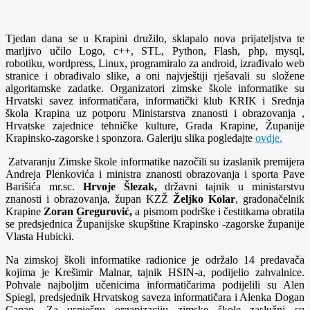
Tjedan dana se u Krapini družilo, sklapalo nova prijateljstva te
marljivo učilo Logo, c++, STL, Python, Flash, php, mysql,
robotiku, wordpress, Linux, programiralo za android, izrađivalo web
stranice i obrađivalo slike, a oni najvještiji rješavali su složene
algoritamske zadatke. Organizatori zimske škole informatike su
Hrvatski savez informatičara, informatički klub KRIK i Srednja
škola Krapina uz potporu Ministarstva znanosti i obrazovanja ,
Hrvatske zajednice tehničke kulture, Grada Krapine, Županije
Krapinsko-zagorske i sponzora. Galeriju slika pogledajte
ovdje.
Zatvaranju Zimske škole informatike nazočili su izaslanik premijera
Andreja Plenkovića i ministra znanosti obrazovanja i sporta Pave
Barišića mr.sc.
Hrvoje Šlezak,
državni tajnik u ministarstvu
znanosti i obrazovanja, župan KZŽ
Željko Kolar
, gradonačelnik
Krapine
Zoran Gregurović,
a pismom podrške i čestitkama obratila
se predsjednica Županijske skupštine Krapinsko -zagorske županije
Vlasta Hubicki.
Na zimskoj školi informatike radionice je održalo 14 predavača
kojima je Krešimir Malnar, tajnik HSIN-a, podijelio zahvalnice.
Pohvale najboljim učenicima informatičarima podijelili su Alen
Spiegl, predsjednik Hrvatskog saveza informatičara i Alenka Dogan
Capan
.
Za uspješnu organizaciju zimske škole zaslužni su