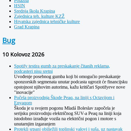
Polazna
HSIN
Srednja škola Krapina
Zajednica teh. kulture KZŽ
Hrvatska zajednica tehničke kulture
Grad Krapina
Bug
10 Kolovoz 2026
Spotify testira gumb za preskakanje čitanih reklama,
podcasteri nisu sretni
Uvođenje posebnog gumba koji bi omogućio preskakanje
sponzorskih segmenata unutar podcasta ugrozit će financijsku
opstojnost njihovim autorima, kažu kritičari Spotifyeve nove
"inovacije"
Počela proizvodnja Škode Peaq, na liniji s Octavijom i
Enyaqom
Škoda je u svojem pogonu Mladá Boleslav započela je
serijsku proizvodnju električnog SUV-a Peaq na liniji koja
istodobno izrađuje vozila na električni pogon i motore s
unutarnjim izgaranjem
Protekli srpanj obilježili toplinski valovi i suša, uz nastavak