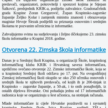
predavači, organizatori, pokrovitelji i sponzori kojima je Stjepan
Šalković, predsjednik KRIK-a, podijelio zahvalnice. Gradonačelnik
grada Krapine Zoran Gregurović, Župan Krapinsko-zagorske
županije Željko Kolar i zamjenik ministra znanosti i obrazovanja
magistar Hrvoje Šlezak podijelili su priznanja osnovnim i srednjim
školama te pozvanim učenicima iz informatike.
Zahvaljujemo svima na sudjelovanju i željno iščekujemo 23. zimsku
školu informatike u Krapini 2018. godine.
Otvorena 22. Zimska škola informatike
Danas je u Srednjoj školi Krapina, u organizaciji Škole, krapinskog
informatičkog kluba KRIK i Hrvatskog saveza informatičara,
upriličeno svečano otvorenje 22. Zimske informatičke škole, koja se
u krapinskoj Srednjoj školi održava po 17. put. Na ovogodišnjoj
Zimskoj informatičkoj školi okupilo se oko 250 učenika osnovnih i
srednjih škola te njihovih predavača, od kojih ih je 200-tinjak iz
Krapinsko – zagorske županije, a 50-ak, i to onih ponajboljih, iz
ostalih dijelova Hrvatske. Oni pohađaju jednu od 17 informatičkih
radionica koje se organiziraju u šest učionica, na stotinjak računala.
Mlade informatičare iz cijele Hrvatske pozdravili su i ravnatelj
krapinske Srednje škole Ivica Rozijan, voditelj ZŠI-a i