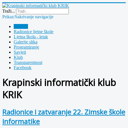
Year
Month
Year
Month
Traži...
Prikaz/Sakrivanje navigacije
Polazna
Radionice ljetne škole
Ljetna škola - letak
Galerije slika
Programiranje
Savjeti
Klub
Transparentnost
Facebook
Krapinski informatički klub
KRIK
Radionice i zatvaranje 22. Zimske škole
informatike