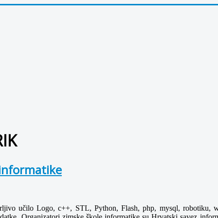
RIK
 informatike
arljivo učilo Logo, c++, STL, Python, Flash, php, mysql, robotiku, w
e zadatke. Organizatori zimske škole informatike su Hrvatski savez inf