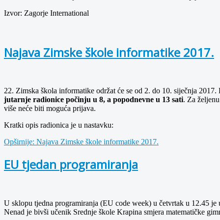
Izvor: Zagorje International
Najava Zimske škole informatike 2017.
22. Zimska škola informatike održat će se od 2. do 10. siječnja 2017.
jutarnje radionice počinju u 8, a popodnevne u 13 sati
. Za željen
više neće biti moguća prijava.
Kratki opis radionica je u nastavku:
Opširnije: Najava Zimske škole informatike 2017.
EU tjedan programiranja
U sklopu tjedna programiranja (EU code week) u četvrtak u 12.45 je
Nenad je bivši učenik Srednje škole Krapina smjera matematičke gimn