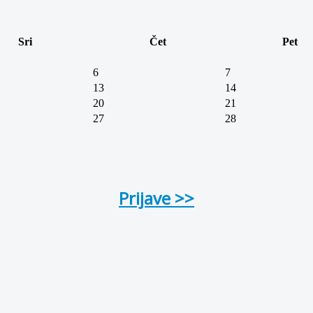
Sri
Čet
Pet
6
7
13
14
20
21
27
28
Prijave >>