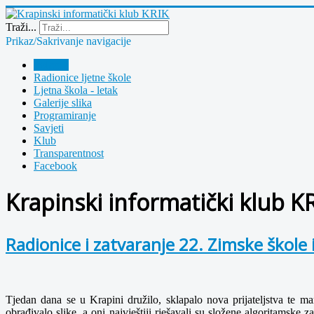
Year
Month
Year
Month
Traži...
Prikaz/Sakrivanje navigacije
Polazna
Radionice ljetne škole
Ljetna škola - letak
Galerije slika
Programiranje
Savjeti
Klub
Transparentnost
Facebook
Krapinski informatički klub K
Radionice i zatvaranje 22. Zimske škole
Tjedan dana se u Krapini družilo, sklapalo nova prijateljstva te m
obrađivalo slike, a oni najvještiji rješavali su složene algoritamsk