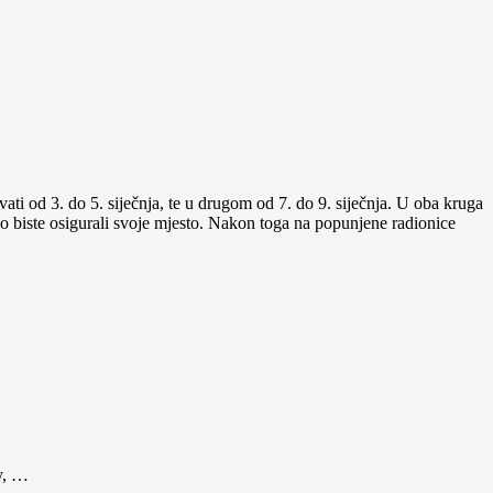
ti od 3. do 5. siječnja, te u drugom od 7. do 9. siječnja. U oba kruga
ako biste osigurali svoje mjesto. Nakon toga na popunjene radionice
y, …