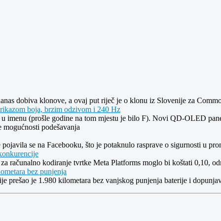
anas dobiva klonove, a ovaj put riječ je o klonu iz Slovenije za Comm
kazom boja, brzim odzivom i 240 Hz
u imenu (prošle godine na tom mjestu je bilo F). Novi QD-OLED panel s
ke mogućnosti podešavanja
pojavila se na Facebooku, što je potaknulo rasprave o sigurnosti u prom
 konkurencije
ta za računalno kodiranje tvrtke Meta Platforms moglo bi koštati 0,10,
lometara bez punjenja
prešao je 1.980 kilometara bez vanjskog punjenja baterije i dopunjav