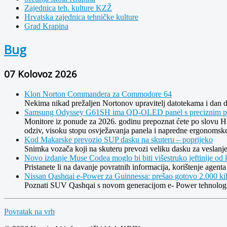
Zajednica teh. kulture KZŽ
Hrvatska zajednica tehničke kulture
Grad Krapina
Bug
07 Kolovoz 2026
Klon Norton Commandera za Commodore 64
Nekima nikad prežaljen Nortonov upravitelj datotekama i dan d
Samsung Odyssey G61SH ima QD-OLED panel s preciznim pri
Monitore iz ponude za 2026. godinu prepoznat ćete po slovu H 
odziv, visoku stopu osvježavanja panela i napredne ergonoms
Kod Makarske prevozio SUP dasku na skuteru – poprijeko
Snimka vozača koji na skuteru prevozi veliku dasku za veslanje 
Novo izdanje Muse Codea moglo bi biti višestruko jeftinije od
Pristanete li na davanje povratnih informacija, korištenje agen
Nissan Qashqai e-Power za Guinnessa: prešao gotovo 2.000 ki
Poznati SUV Qashqai s novom generacijom e- Power tehnologije 
Povratak na vrh