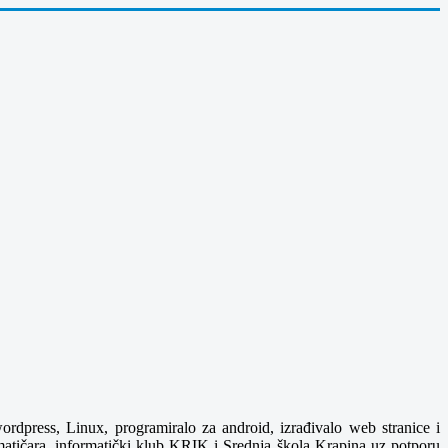
ordpress, Linux, programiralo za android, izrađivalo web stranice i
ormatičara, informatički klub KRIK i Srednja škola Krapina uz potporu