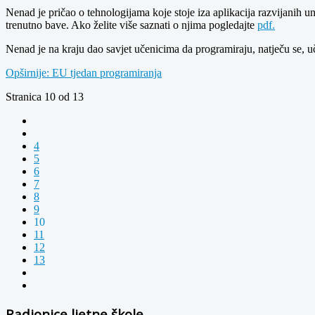
Nenad je pričao o tehnologijama koje stoje iza aplikacija razvijanih un
trenutno bave. Ako želite više saznati o njima pogledajte
pdf.
Nenad je na kraju dao savjet učenicima da programiraju, natječu se, uč
Opširnije: EU tjedan programiranja
Stranica 10 od 13
4
5
6
7
8
9
10
11
12
13
Radionice ljetne škole