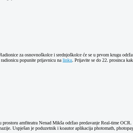
 Radionice za osnovnoškolce i srednjoškolce će se u prvom krugu održava
u radionicu popunite prijavnicu na
linku
. Prijavite se do 22. prosinca k
 u prostoru amfiteatra Nenad Mikša održao predavanje Real-time OCR.
azije. Uspješan je poduzetnik i koautor aplikacija photomath, photopa