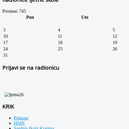
Prosinac 745
Pon
Uto
3
4
5
10
11
12
17
18
19
24
25
26
31
Prijavi se na radionicu
KRIK
Polazna
HSIN
Srednja škola Krapina