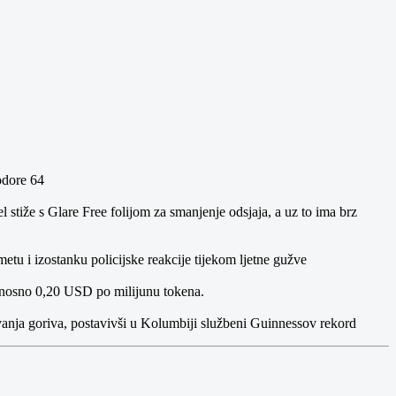
odore 64
tiže s Glare Free folijom za smanjenje odsjaja, a uz to ima brz
etu i izostanku policijske reakcije tijekom ljetne gužve
 odnosno 0,20 USD po milijunu tokena.
anja goriva, postavivši u Kolumbiji službeni Guinnessov rekord