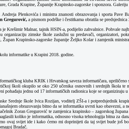
lture, Grada Krapine, Županije Krapinsko-zagorske i sponzora. Galeriju 
 Andreja Plenkovića i ministra znanosti obrazovanja i sporta Pave Ba
n Gregurović,
a pismom podrške i čestitkama obratila se predsjednica
 je Krešimir Malnar, tajnik HSIN-a, podijelio zahvalnice.
Pohvale najb
u organizaciju zimske škole zaslužni su predavači, organizatori, pok
 Župan Krapinsko-zagorske županije Željko Kolar i zamjenik ministra z
kolu informatike u Krapini 2018. godine.
informatičkog kluba KRIK i Hrvatskog saveza informatičara, upriličeno 
ičkoj školi okupilo se oko 250 učenika osnovnih i srednjih škola te n
 Oni pohađaju jednu od 17 informatičkih radionica koje se organiziraju u 
apinske Srednje škole Ivica Rozijan, voditelj ZŠI-a i potpredsjednik k
 današnjem obrazovanju bitno da se informatika uvrsti kao obavezni, a 
ačelnik Zoran Gregurović te zamjenica krapinsko – zagorskog župana Jas
naglasili koliko je informatika, odnosno visoka tehnologija bitna za da
mo ovaj svijet ide i kako ćemo mi doprinijeti da taj svijet bude još b
 Domagoj Bradač.