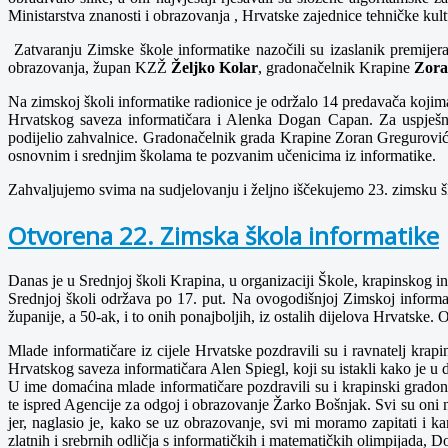
Ministarstva znanosti i obrazovanja , Hrvatske zajednice tehničke ku
Zatvaranju Zimske škole informatike nazočili su izaslanik premijera
obrazovanja, župan KZŽ
Željko Kolar
, gradonačelnik Krapine
Zora
Na zimskoj školi informatike radionice je održalo 14 predavača kojima
Hrvatskog saveza informatičara i Alenka Dogan Capan
.
Za uspješn
podijelio zahvalnice. Gradonačelnik grada Krapine Zoran Gregurović,
osnovnim i srednjim školama te pozvanim učenicima iz informatike.
Zahvaljujemo svima na sudjelovanju i željno iščekujemo 23. zimsku š
Otvorena 22. Zimska škola informatike
Danas je u Srednjoj školi Krapina, u organizaciji Škole, krapinskog 
Srednjoj školi održava po 17. put. Na ovogodišnjoj Zimskoj informat
županije, a 50-ak, i to onih ponajboljih, iz ostalih dijelova Hrvatske.
Mlade informatičare iz cijele Hrvatske pozdravili su i ravnatelj kr
Hrvatskog saveza informatičara Alen Spiegl, koji su istakli kako je u
U ime domaćina mlade informatičare pozdravili su i krapinski gradon
te ispred Agencije za odgoj i obrazovanje Žarko Bošnjak. Svi su oni 
jer, naglasio je, kako se uz obrazovanje, svi mi moramo zapitati i ka
zlatnih i srebrnih odličja s informatičkih i matematičkih olimpijada,