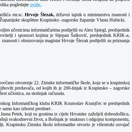
slika pogledajte
ovdje.
rišića mr.sc.
Hrvoje Šlezak,
državni tajnik u ministarstvu znanosti i
 Županijske skupštine Krapinsko -zagorske županije Vlasta Hubicki.
oljim učenicima informatičarima podijelili su Alen Spiegl, predsjednik
rovitelji i sponzori kojima je Stjepan Šalković, predsjednik KRIK-a,
nanosti i obrazovanja magistar Hrvoje Šlezak podijelili su priznanja
svečano otvorenje 22. Zimske informatičke škole, koja se u krapinskoj
jihovih predavača, od kojih ih je 200-tinjak iz Krapinsko – zagorske
šest učionica, na stotinjak računala.
rapinskog Informatičkog kluba KRIK Krunoslav Kranjčec te predsjednik
ne samo kao izborni predmet .
na Petek, koji su gostima iz cijele Hrvatske zaželjeli dobrodošlicu,
našnji svakodnevni život, a Bošnjak je istaknuo i odgojnu komponentu,
olji. Krapinsku Zimsku školu informatike otvorio je višestruki osvajač