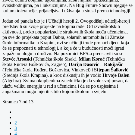
svrsishodnijima, pa i luksuznijima. Na Bug Future Showu njeguje se
kultura tolerancije, prijateljstva i uživanja u strasti prema tehnologiji.
Jedan od panela bio je i Učitelji heroji 2. Ovogodišnji učitelji-heroji
predstavili su svoje projekte na kojima rade. Od izvanškolskih
aktivnosti, preko popularizacije strukovnih škola među učenicima,
pa sve do projekata poput Dabra, solarnih automobila ili Zimske
škole informatike u Krapini, ovi se učitelji trude pronaći djecu koja
će se prepoznati u tehnologiji, a koja će u budućnosti moći igrati
zapaženu ulogu u društvu. Na pozornici BFS-a predstavili su se
Stevče Arsoski
(Tehnička škola Sisak),
Milan Korać
(Tehnička
škola Ruđera Boškovića, Zagreb),
Darija Dasović – Rakijašić
(Tehnička škola Ruđera Boškovića, Vinkovci) i
Stjepan Šalković
(Srednja škola Krapina), a kroz diskusiju ih je vodio
Hrvoje Balen
(Algebra). Svima okupljenima zajedničko je da vole svoj posao, da
ulažu veliku energiju u rad s učenicima i da se po uspjesima i
angažmanu mogu mjeriti s bilo kojom školom u svijetu.
Stranica 7 od 13
2
3
4