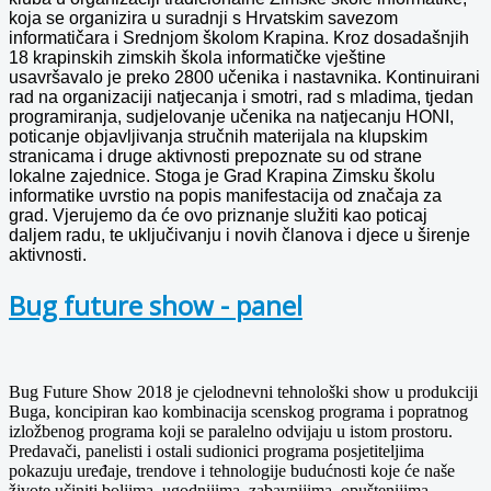
koja se organizira u suradnji s Hrvatskim savezom
informatičara i Srednjom školom Krapina. Kroz dosadašnjih
18 krapinskih zimskih škola informatičke vještine
usavršavalo je preko 2800 učenika i nastavnika. Kontinuirani
rad na organizaciji natjecanja i smotri, rad s mladima, tjedan
programiranja, sudjelovanje učenika na natjecanju HONI,
poticanje objavljivanja stručnih materijala na klupskim
stranicama i druge aktivnosti prepoznate su od strane
lokalne zajednice. Stoga je Grad Krapina Zimsku školu
informatike uvrstio na popis manifestacija od značaja za
grad. Vjerujemo da će ovo priznanje služiti kao poticaj
daljem radu, te uključivanju i novih članova i djece u širenje
aktivnosti.
Bug future show - panel
Bug Future Show 2018 je cjelodnevni tehnološki show u produkciji
Buga, koncipiran kao kombinacija scenskog programa i popratnog
izložbenog programa koji se paralelno odvijaju u istom prostoru.
Predavači, panelisti i ostali sudionici programa posjetiteljima
pokazuju uređaje, trendove i tehnologije budućnosti koje će naše
živote učiniti boljima, ugodnijima, zabavnijima, opuštenijima,