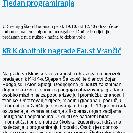
Tjedan programiranja
U Srednjoj školi Krapina u petak 19.10. od 12.40 održat će se
radionica na temu algoritmi mozgalice. Dođite i sudjelujte,
predznanje nije nužno - nužna je dobra volja.
KRIK dobitnik nagrade Faust Vrančić
Nagradu su Ministarstvu znanosti i obrazovanja preuzeli
predsjednik KRIK-a Stjepan Šalković, te članovi Bojan
Podgajski i Alen Spiegl. Dodijeljena je udruzi
za izniman
doprinos razvoju tehničkog odgoja i obrazovanja građana,
osobito mladih, te za popularizaciju i promidžbu znanosti i
tehnike. Obrazovanje djece, mladih i građana u području
informatike u žarištu je djelovanja udruge. U 19 godina rada
ostvarena je izvrsna suradnja s školama, organizacijama,
udrugama i pojedincima. U klubu se nadareni mladi
informatičari pripremaju za školska, županijska i državna
natjecanja u programiranju i robotici. Osobit je doprinos
kluba u organizaciji tradicionalne Zimske škole informatike,