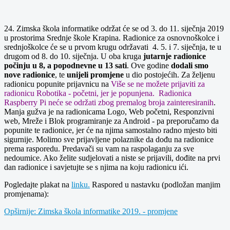
24. Zimska škola informatike održat će se od 3. do 11. siječnja 2019
u prostorima Srednje škole Krapina. Radionice za osnovnoškolce i
srednjoškolce će se u prvom krugu održavati 4. 5. i 7. siječnja, te u
drugom od 8. do 10. siječnja. U oba kruga
jutarnje radionice
počinju u 8, a popodnevne u 13 sati
. Ove godine
dodali smo
nove radionice
, te
unijeli promjene
u dio postojećih. Za željenu
radionicu popunite prijavnicu na
Više se ne možete prijaviti za
radionicu Robotika - početni, jer je popunjena. Radionica
Raspberry Pi neće se održati zbog premalog broja zainteresiranih
.
Manja gužva je na radionicama Logo, Web početni, Responzivni
web, Mreže i Blok programiranje za Android - pa preporučamo da
popunite te radionice, jer će na njima samostalno radno mjesto biti
sigurnije. Molimo sve prijavljene polaznike da dođu na radionice
prema rasporedu. Predavači su vam na raspolaganju za sve
nedoumice. Ako želite sudjelovati a niste se prijavili, dođite na prvi
dan radionice i savjetujte se s njima na koju radionicu ići.
Pogledajte plakat na
linku.
Raspored u nastavku (podložan manjim
promjenama):
Opširnije: Zimska škola informatike 2019. - promjene