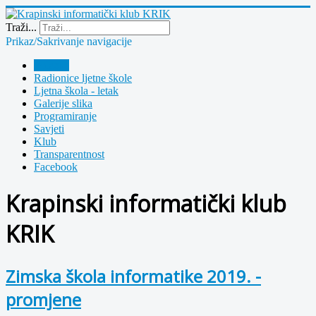
Year
Month
Year
Month
Traži...
Prikaz/Sakrivanje navigacije
Polazna
Radionice ljetne škole
Ljetna škola - letak
Galerije slika
Programiranje
Savjeti
Klub
Transparentnost
Facebook
Krapinski informatički klub
KRIK
Zimska škola informatike 2019. -
promjene