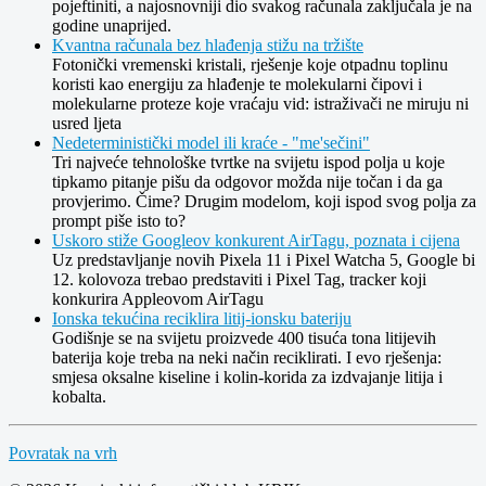
pojeftiniti, a najosnovniji dio svakog računala zaključala je na
godine unaprijed.
Kvantna računala bez hlađenja stižu na tržište
Fotonički vremenski kristali, rješenje koje otpadnu toplinu
koristi kao energiju za hlađenje te molekularni čipovi i
molekularne proteze koje vraćaju vid: istraživači ne miruju ni
usred ljeta
Nedeterministički model ili kraće - "me'sečini"
Tri najveće tehnološke tvrtke na svijetu ispod polja u koje
tipkamo pitanje pišu da odgovor možda nije točan i da ga
provjerimo. Čime? Drugim modelom, koji ispod svog polja za
prompt piše isto to?
Uskoro stiže Googleov konkurent AirTagu, poznata i cijena
Uz predstavljanje novih Pixela 11 i Pixel Watcha 5, Google bi
12. kolovoza trebao predstaviti i Pixel Tag, tracker koji
konkurira Appleovom AirTagu
Ionska tekućina reciklira litij-ionsku bateriju
Godišnje se na svijetu proizvede 400 tisuća tona litijevih
baterija koje treba na neki način reciklirati. I evo rješenja:
smjesa oksalne kiseline i kolin-korida za izdvajanje litija i
kobalta.
Povratak na vrh